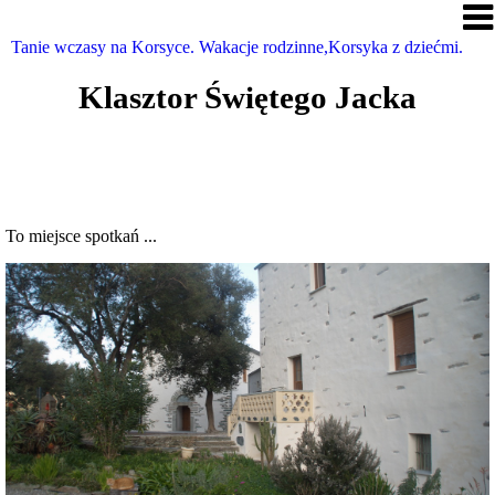
Tanie wczasy na Korsyce. Wakacje rodzinne,Korsyka z dziećmi.
Klasztor Świętego Jacka
To miejsce spotkań ...